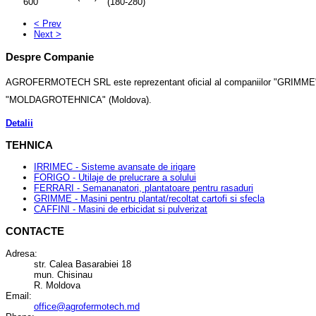
600
(180-280)
< Prev
Next >
Despre Companie
AGROFERMOTECH SRL este reprezentant oficial al companiilor "GRIMME" (
"MOLDAGROTEHNICA" (Moldova).
Detalii
TEHNICA
IRRIMEC - Sisteme avansate de irigare
FORIGO - Utilaje de prelucrare a solului
FERRARI - Semananatori, plantatoare pentru rasaduri
GRIMME - Masini pentru plantat/recoltat cartofi si sfecla
CAFFINI - Masini de erbicidat si pulverizat
CONTACTE
Adresa:
str. Calea Basarabiei 18
mun. Chisinau
R. Moldova
Email:
office@agrofermotech.md