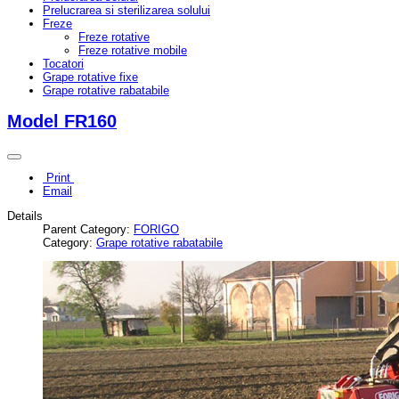
Prelucrarea si sterilizarea solului
Freze
Freze rotative
Freze rotative mobile
Tocatori
Grape rotative fixe
Grape rotative rabatabile
Model FR160
Print
Email
Details
Parent Category:
FORIGO
Category:
Grape rotative rabatabile