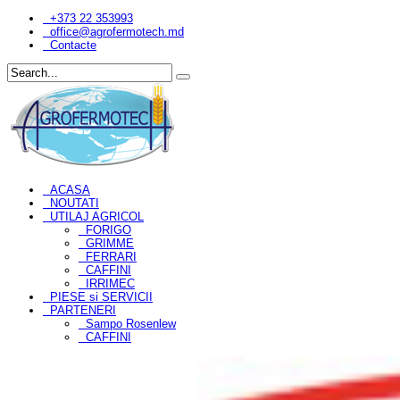
+373 22 353993
office@agrofermotech.md
Contacte
ACASA
NOUTATI
UTILAJ AGRICOL
FORIGO
GRIMME
FERRARI
CAFFINI
IRRIMEC
PIESE si SERVICII
PARTENERI
Sampo Rosenlew
CAFFINI