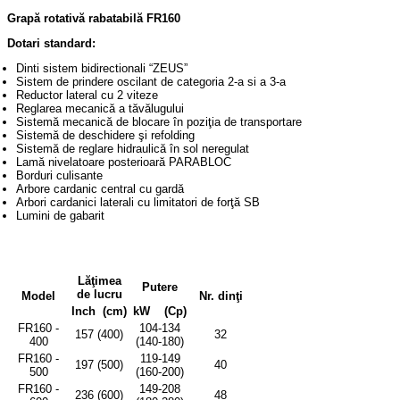
Grapă rotativă rabatabilă
FR160
Dotari standard:
Dinti sistem bidirectionali “ZEUS”
Sistem de prindere oscilant de categoria 2-a si a 3-a
Reductor lateral cu 2 viteze
Reglarea mecanică a tăvălugului
Sistemă mecanică de blocare în poziţia de transportare
Sistemă de deschidere şi refolding
Sistemă de reglare hidraulică în sol neregulat
Lamă nivelatoare posterioară PARABLOC
Borduri culisante
Arbore cardanic central cu gardă
Arbori cardanici laterali cu limitatori de forţă SB
Lumini de gabarit
Lăţimea
Putere
de lucru
Model
Nr. dinţi
Inch (cm)
kW (Cp)
FR160 -
104-134
157 (400)
32
400
(140-180)
FR160 -
119-149
197 (500)
40
500
(160-200)
FR160 -
149-208
236 (600)
48