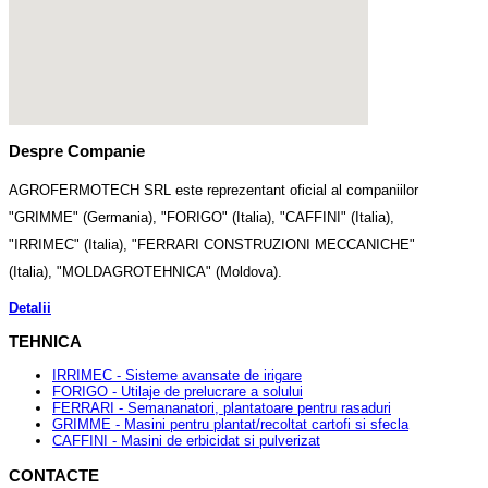
Despre Companie
AGROFERMOTECH SRL este reprezentant oficial al companiilor
"GRIMME" (Germania), "FORIGO" (Italia), "CAFFINI" (Italia),
"IRRIMEC" (Italia), "FERRARI CONSTRUZIONI MECCANICHE"
(Italia), "MOLDAGROTEHNICA" (Moldova).
Detalii
TEHNICA
IRRIMEC - Sisteme avansate de irigare
FORIGO - Utilaje de prelucrare a solului
FERRARI - Semananatori, plantatoare pentru rasaduri
GRIMME - Masini pentru plantat/recoltat cartofi si sfecla
CAFFINI - Masini de erbicidat si pulverizat
CONTACTE