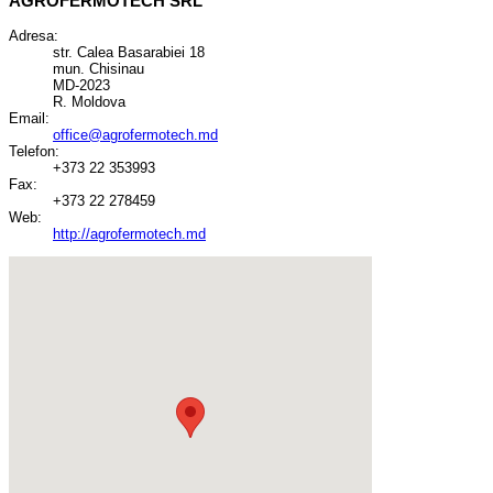
AGROFERMOTECH SRL
Adresa:
str. Calea Basarabiei 18
mun. Chisinau
MD-2023
R. Moldova
Email:
office@agrofermotech.md
Telefon:
+373 22 353993
Fax:
+373 22 278459
Web:
http://agrofermotech.md