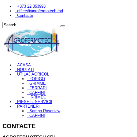
+373 22 353993
office@agrofermotech.md
Contacte
ACASA
NOUTATI
UTILAJ AGRICOL
FORIGO
GRIMME
FERRARI
CAFFINI
IRRIMEC
PIESE si SERVICII
PARTENERI
Sampo Rosenlew
CAFFINI
CONTACTE