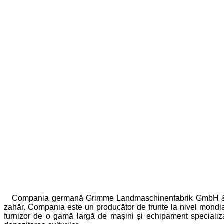
Compania germană Grimme Landmaschinenfabrik GmbH & Co KG -
zahăr. Compania este un producător de frunte la nivel mondial 
furnizor de o gamă largă de mașini și echipament specializa