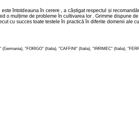
te întotdeauna în cerere , a câștigat respectul și recomandări
apid o mulțime de probleme în cultivarea lor . Grimme dispune de 
recut cu succes toate testele în practică în diferite domenii ale cu
Germania), "FORIGO" (Italia), "CAFFINI" (Italia), "IRRIMEC" (Italia), 