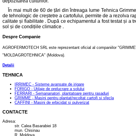
depozitarea culturilor.
În mai mult de 60 de țări din întreaga lume Tehnica Grimme es
de tehnologic de creștetre a cartofului, permite de a rezolva r
calitate și fiabilitate . După ce echipamentul a fost testat și a t
sol și de condițiile climatice .
Despre Companie
AGROFERMOTECH SRL este reprezentant oficial al companiilor "GRIMME" (
"MOLDAGROTEHNICA" (Moldova).
Detalii
TEHNICA
IRRIMEC - Sisteme avansate de irigare
FORIGO - Utilaje de prelucrare a solului
FERRARI - Semananatori, plantatoare pentru rasaduri
GRIMME - Masini pentru plantat/recoltat cartofi si sfecla
CAFFINI - Masini de erbicidat si pulverizat
CONTACTE
Adresa:
str. Calea Basarabiei 18
mun. Chisinau
R. Moldova