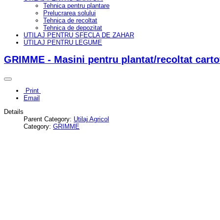
Tehnica pentru plantare
Prelucrarea solului
Tehnica de recoltat
Tehnica de depozitat
UTILAJ PENTRU SFECLA DE ZAHAR
UTILAJ PENTRU LEGUME
GRIMME - Masini pentru plantat/recoltat cartof
Print
Email
Details
Parent Category:
Utilaj Agricol
Category:
GRIMME