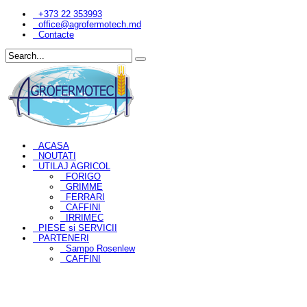
+373 22 353993
office@agrofermotech.md
Contacte
ACASA
NOUTATI
UTILAJ AGRICOL
FORIGO
GRIMME
FERRARI
CAFFINI
IRRIMEC
PIESE si SERVICII
PARTENERI
Sampo Rosenlew
CAFFINI