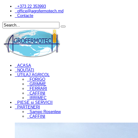
+373 22 353993
office@agrofermotech.md
Contacte
ACASA
NOUTATI
UTILAJ AGRICOL
FORIGO
GRIMME
FERRARI
CAFFINI
IRRIMEC
PIESE si SERVICII
PARTENERI
Sampo Rosenlew
CAFFINI