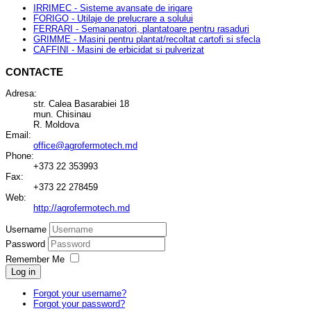
IRRIMEC - Sisteme avansate de irigare
FORIGO - Utilaje de prelucrare a solului
FERRARI - Semananatori, plantatoare pentru rasaduri
GRIMME - Masini pentru plantat/recoltat cartofi si sfecla
CAFFINI - Masini de erbicidat si pulverizat
CONTACTE
Adresa:
str. Calea Basarabiei 18
mun. Chisinau
R. Moldova
Email:
office@agrofermotech.md
Phone:
+373 22 353993
Fax:
+373 22 278459
Web:
http://agrofermotech.md
Username
Password
Remember Me
Log in
Forgot your username?
Forgot your password?