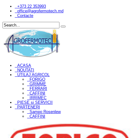
+373 22 353993
office@agrofermotech.md
Contacte
ACASA
NOUTATI
UTILAJ AGRICOL
FORIGO
GRIMME
FERRARI
CAFFINI
IRRIMEC
PIESE si SERVICII
PARTENERI
Sampo Rosenlew
CAFFINI