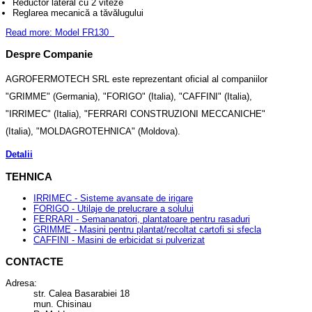
Reductor lateral cu 2 viteze
Reglarea mecanică a tăvălugului
Read more: Model FR130
Despre Companie
AGROFERMOTECH SRL este reprezentant oficial al companiilor
"GRIMME" (Germania), "FORIGO" (Italia), "CAFFINI" (Italia),
"IRRIMEC" (Italia), "FERRARI CONSTRUZIONI MECCANICHE"
(Italia), "MOLDAGROTEHNICA" (Moldova).
Detalii
TEHNICA
IRRIMEC - Sisteme avansate de irigare
FORIGO - Utilaje de prelucrare a solului
FERRARI - Semananatori, plantatoare pentru rasaduri
GRIMME - Masini pentru plantat/recoltat cartofi si sfecla
CAFFINI - Masini de erbicidat si pulverizat
CONTACTE
Adresa:
str. Calea Basarabiei 18
mun. Chisinau