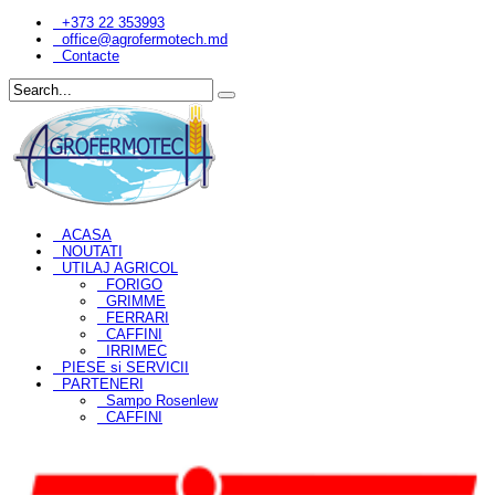
+373 22 353993
office@agrofermotech.md
Contacte
ACASA
NOUTATI
UTILAJ AGRICOL
FORIGO
GRIMME
FERRARI
CAFFINI
IRRIMEC
PIESE si SERVICII
PARTENERI
Sampo Rosenlew
CAFFINI