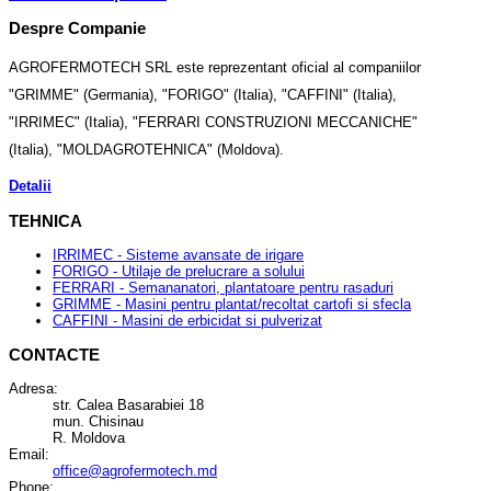
Despre Companie
AGROFERMOTECH SRL este reprezentant oficial al companiilor
"GRIMME" (Germania), "FORIGO" (Italia), "CAFFINI" (Italia),
"IRRIMEC" (Italia), "FERRARI CONSTRUZIONI MECCANICHE"
(Italia), "MOLDAGROTEHNICA" (Moldova).
Detalii
TEHNICA
IRRIMEC - Sisteme avansate de irigare
FORIGO - Utilaje de prelucrare a solului
FERRARI - Semananatori, plantatoare pentru rasaduri
GRIMME - Masini pentru plantat/recoltat cartofi si sfecla
CAFFINI - Masini de erbicidat si pulverizat
CONTACTE
Adresa:
str. Calea Basarabiei 18
mun. Chisinau
R. Moldova
Email:
office@agrofermotech.md
Phone: