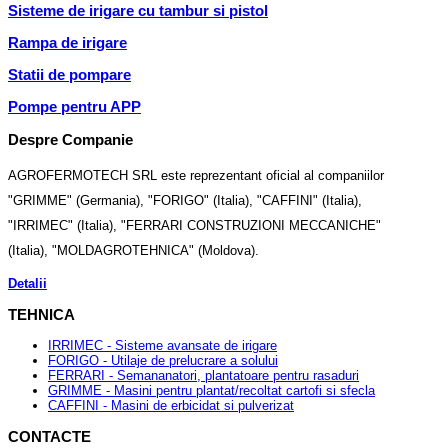
Sisteme de irigare cu tambur si pistol
Rampa de irigare
Statii de pompare
Pompe pentru APP
Despre Companie
AGROFERMOTECH SRL este reprezentant oficial al companiilor
"GRIMME" (Germania), "FORIGO" (Italia), "CAFFINI" (Italia),
"IRRIMEC" (Italia), "FERRARI CONSTRUZIONI MECCANICHE"
(Italia), "MOLDAGROTEHNICA" (Moldova).
Detalii
TEHNICA
IRRIMEC - Sisteme avansate de irigare
FORIGO - Utilaje de prelucrare a solului
FERRARI - Semananatori, plantatoare pentru rasaduri
GRIMME - Masini pentru plantat/recoltat cartofi si sfecla
CAFFINI - Masini de erbicidat si pulverizat
CONTACTE