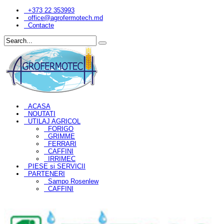
+373 22 353993
office@agrofermotech.md
Contacte
ACASA
NOUTATI
UTILAJ AGRICOL
FORIGO
GRIMME
FERRARI
CAFFINI
IRRIMEC
PIESE si SERVICII
PARTENERI
Sampo Rosenlew
CAFFINI