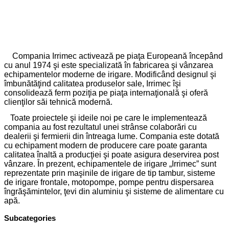
Compania Irrimec activează pe piaţa Europeană începând
cu anul 1974 şi este specializată în fabricarea şi vânzarea
echipamentelor moderne de irigare. Modificând designul şi
îmbunătăţind calitatea produselor sale, Irrimec îşi
consolidează ferm poziţia pe piaţa internaţională şi oferă
clienţilor săi tehnică modernă.
Toate proiectele şi ideile noi pe care le implementează
compania au fost rezultatul unei strânse colaborări cu
dealerii şi fermierii din întreaga lume. Compania este dotată
cu echipament modern de producere care poate garanta
calitatea înaltă a producţiei şi poate asigura deservirea post
vânzare. În prezent, echipamentele de irigare „Irrimec” sunt
reprezentate prin maşinile de irigare de tip tambur, sisteme
de irigare frontale, motopompe, pompe pentru dispersarea
îngrăşămintelor, ţevi din aluminiu şi sisteme de alimentare cu
apă.
Subcategories